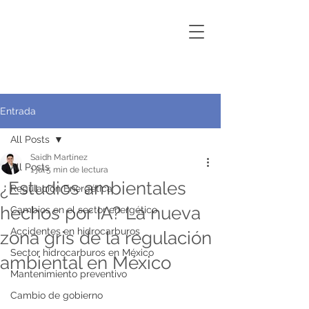
Entrada
All Posts
Saidh Martínez
All Posts
1 jul
5 min de lectura
¿Estudios ambientales
Regulación Energética
hechos por IA? La nueva
Cambios en el sector energético
Accidentes en hidrocarburos
zona gris de la regulación
Sector hidrocarburos en México
ambiental en México
Mantenimiento preventivo
Cambio de gobierno