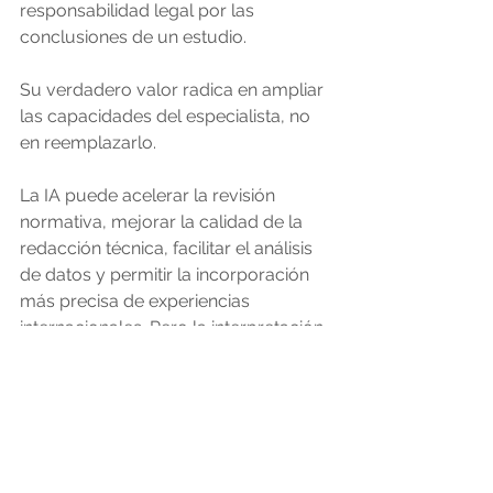
responsabilidad legal por las 
conclusiones de un estudio.
Su verdadero valor radica en ampliar 
las capacidades del especialista, no 
en reemplazarlo.
La IA puede acelerar la revisión 
normativa, mejorar la calidad de la 
redacción técnica, facilitar el análisis 
de datos y permitir la incorporación 
más precisa de experiencias 
internacionales. Pero la interpretación 
final, la validación de la información y 
la toma de decisiones siguen 
dependiendo del juicio profesional.
En este sentido, el uso responsable 
de la IA puede fortalecer la 