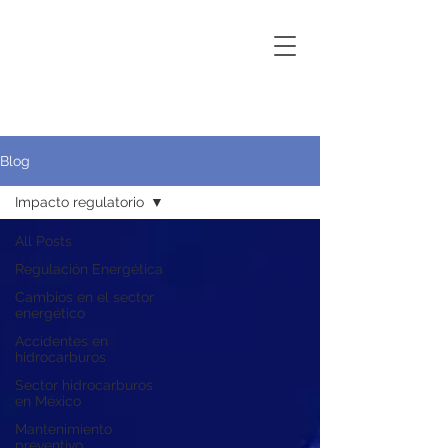
Blog
Impacto regulatorio
All Posts
Regulación Energética
Cambios en el sector
energético
Accidentes en
hidrocarburos
Sector hidrocarburos
en México
Mantenimiento
preventivo