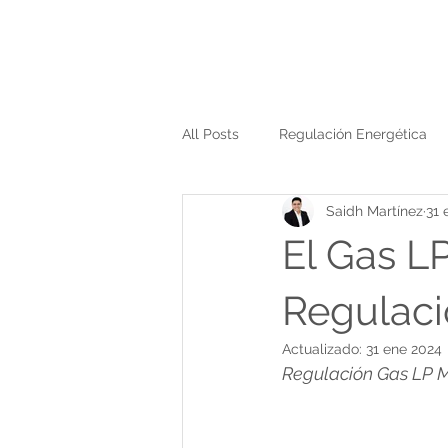
All Posts
Regulación Energética
Saidh Martínez
31 
Sector hidrocarburos en México
El Gas L
Sector hidrocarburos
Regulaci
Actualizado:
31 ene 2024
Regulación Gas LP 