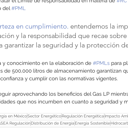
tratar el Límite de responsabilidad en materia de 
#RC
 del 
#PML
rteza en cumplimiento.
 entendemos la imp
ación y la responsabilidad que recae sobre 
 garantizar la seguridad y la protección de
a y conocimiento en la elaboración de 
#PMLs
 para p
ás de 500,000 litros de almacenamiento garantizan q
confianza y cumplir con las normativas vigentes.
guir aprovechando los beneficios del Gas LP mient
lidades que nos incumben en cuanto a seguridad y m
rgía en México
Sector Energético
Regulación Energética
Impacto Amb
ASEA Regulación
Distribución de Energía
Energía Sostenible
Hidrocar