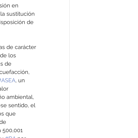
sión en 
a sustitución 
isposición de 
s de carácter 
de los 
s de 
cuefacción, 
#ASEA
, un 
lor 
ño ambiental, 
e sentido, el 
os que 
 de 
a 500,001 