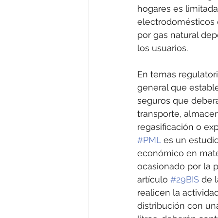
hogares es limitada.
electrodomésticos q
por gas natural depe
los usuarios.
En temas regulator
general que establ
seguros que deberán
transporte, almacen
regasificación o ex
#PML
 es un estudi
económico en materi
ocasionado por la p
artículo 
#29BIS
 de 
realicen la activida
distribución con u