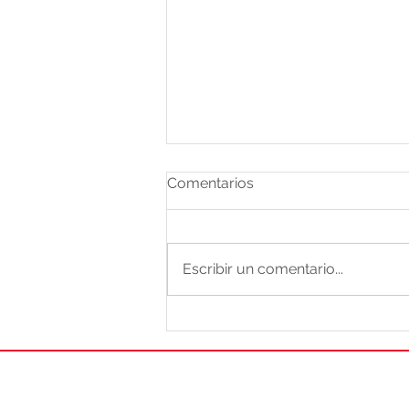
Comentarios
Escribir un comentario...
El mes de abril y los
accidentes en el sector
hidrocarburos.