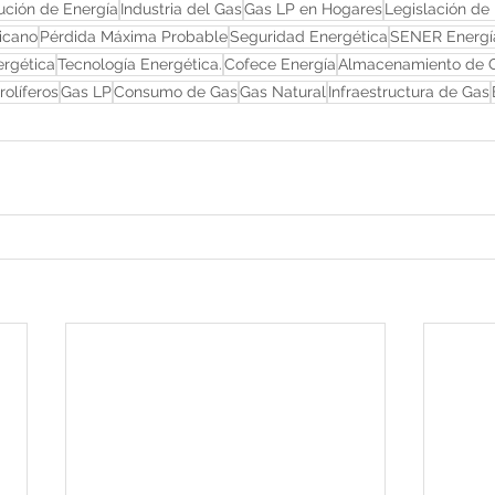
tución de Energía
Industria del Gas
Gas LP en Hogares
Legislación de
icano
Pérdida Máxima Probable
Seguridad Energética
SENER Energí
ergética
Tecnología Energética.
Cofece Energía
Almacenamiento de 
rolíferos
Gas LP
Consumo de Gas
Gas Natural
Infraestructura de Gas