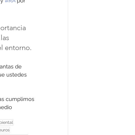
 y 
#RA
 por 
ortancia 
las 
l entorno.
lantas de 
ue ustedes 
ras cumplimos 
edio 
iental
buros