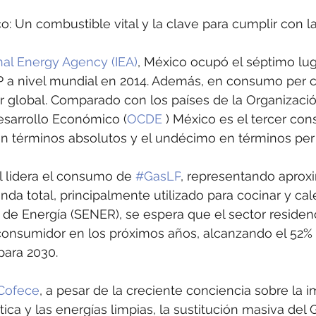
o: Un combustible vital y la clave para cumplir con la
nal Energy Agency (IEA)
, México ocupó el séptimo lug
a nivel mundial en 2014. Además, en consumo per cáp
r global. Comparado con los países de la Organizació
esarrollo Económico (
OCDE
 ) México es el tercer co
n términos absolutos y el undécimo en términos per 
al lidera el consumo de 
#GasLP
, representando apro
nda total, principalmente utilizado para cocinar y cal
 de Energía (SENER), se espera que el sector residenc
 consumidor en los próximos años, alcanzando el 52% 
ara 2030.
Cofece
, a pesar de la creciente conciencia sobre la 
tica y las energías limpias, la sustitución masiva del 