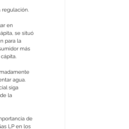
 regulación.
ar en 
ita, se situó 
n para la 
nsumidor más 
cápita.
ximadamente 
entar agua. 
ial siga 
de la 
importancia de 
Gas LP en los 