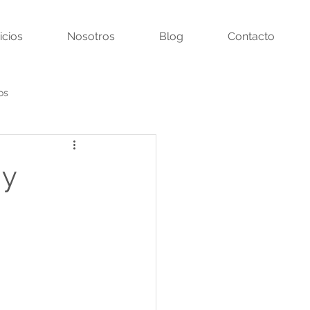
icios
Nosotros
Blog
Contacto
os
o regulatorio
 y